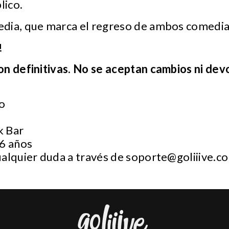
lico.
dia, que marca el regreso de ambos comedian
!
on definitivas. No se aceptan cambios ni dev
to
k Bar
16 años
ualquier duda a través de
soporte@goliiive.c