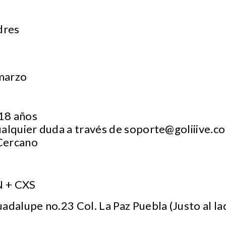
dres
marzo
18 años
ualquier duda a través de
soporte@goliiive.c
Cercano
 + CXS
adalupe no.23 Col. La Paz Puebla (Justo al la