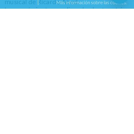
musical de Ricardo Abud.
Más información sobre las cookies.
Los verás juntos realizando duetos, trios
inimaginables y explorando géneros
sorprendentes que convertirán la noche
en una fiesta única. Acompañados por una
banda en vivo de primer nivel, bajo la
dirección musical de Miguel Angel Díaz
Información.
📅 Fecha: Viernes 28 agosto
⏳ Hora: 22:30 hrs
📍 Lugar: Foro 1869
👤 Edad: mayores de 18 años
❓ Puedes consultar cualquier duda a
través de
soporte@goliiive.com
🚗 Estacionamiento: Valet Parking