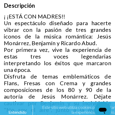
Descripción
¡ ¡ESTÁ CON MADRES!!
Un espectáculo diseñado para hacerte
vibrar con la pasión de tres grandes
iconos de la música romántica: Jesús
Monárrez, Benjamín y Ricardo Abud.
Por primera vez, vive la experiencia de
estas tres voces legendarias
interpretando los éxitos que marcaron
una época.
Disfruta de temas emblemáticos de
Flans, Fresas con Crema y grandes
composiciones de los 80 y 90 de la
autoría de Jesús Monárrez. Déjate
cautivar por Benjamín y su inolvidable
Este sitio web utiliza cookies para mejorar
"No soy el aire", junto a la maestría
Entendido
la experiencia de usuario.