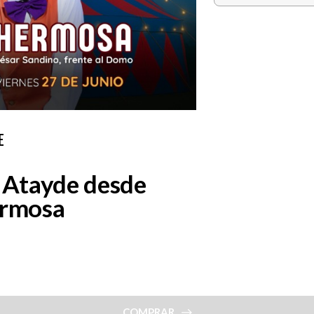
E
o Atayde desde
ermosa
COMPRAR