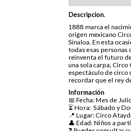
Descripcion.
1888 marca el nacimie
origen mexicano Circ
Sinaloa. En esta ocas
todas esas personas q
reinventa el futuro de
una sola carpa, Circo
espectáculo de circo 
recordar que el rey d
Información
📅 Fecha: Mes de Juli
⏳ Hora: Sábado y Do
📍 Lugar: Circo Atay
👤 Edad: Niños a part
❓ Puedes consultar c