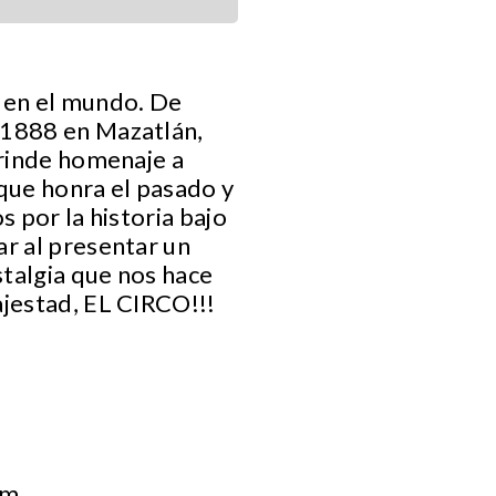
n en el mundo. De
 1888 en Mazatlán,
 rinde homenaje a
 que honra el pasado y
s por la historia bajo
ar al presentar un
talgia que nos hace
ajestad, EL CIRCO!!!
om