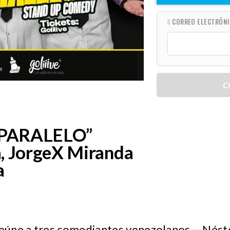
CORREO ELECTRÓN
C
 PARALELO”
, JorgeX Miranda
a
 reúne a tres comediantes venezolanos —Nést