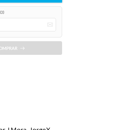
ICO
OMPRAR
or J Mora, JorgeX