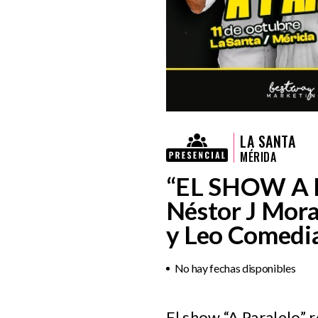
LA SANTA
MÉRIDA
“EL SHOW A
Néstor J Mora
y Leo Comedi
No hay fechas disponibles
El show “A Paralelo”