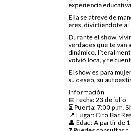
experiencia educativa
Ella se atreve de man
eres, divirtiendote a
Durante el show, vivi
verdades que te van a 
dinámico, literalmen
volvió loca, y te cuen
El show es para muje
su deseo, su autoesti
Información
📅 Fecha: 23 de julio
⏳ Puerta: 7:00 p.m. S
📍 Lugar: Cito Bar Re
👤 Edad: A partir de 
❓ Puedes consultar c