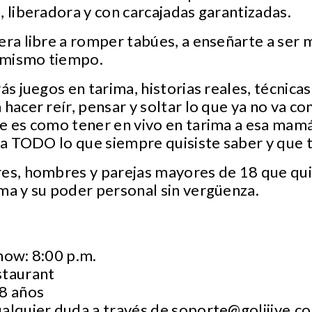
, liberadora y con carcajadas garantizadas.
era libre a romper tabúes, a enseñarte a ser 
l mismo tiempo.
rás juegos en tarima, historias reales, técnic
hacer reír, pensar y soltar lo que ya no va con
te es como tener en vivo en tarima a esa mam
ta TODO lo que siempre quisiste saber y que te
res, hombres y parejas mayores de 18 que qu
ma y su poder personal sin vergüenza.
how: 8:00 p.m.
staurant
18 años
ualquier duda a través de
soporte@goliiive.c