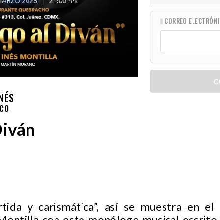
CORREO ELECTRÓN
C
INÉS
ICO
Diván
rtida y carismática”, así se muestra en el 
Montilla con este monólogo musical escrito 