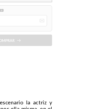
ICO
OMPRAR
escenario la actriz y
por ella misma, en el