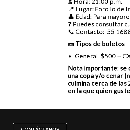
⏳ Hora: 21:00 p.m.
📍 Lugar: Foro lo de I
👤 Edad: Para mayore
❓ Puedes consultar c
📞 Contacto: 55 168
🎫 Tipos de boletos
General $500 + C
Nota importante
:
se 
una copa y/o cenar (n
culmina cerca de las
en la que quien gust
CONTÁCTANOS