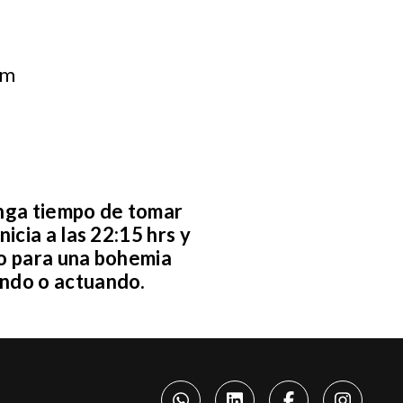
om
tenga tiempo de tomar
icia a las 22:15 hrs y
io para una bohemia
ando o actuando.