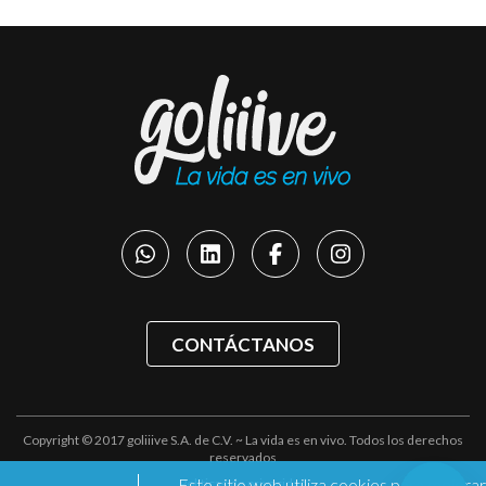
CONTÁCTANOS
Copyright © 2017 goliiive S.A. de C.V. ~ La vida es en vivo. Todos los derechos
reservados
Este sitio web utiliza cookies para mejorar
Políticas de privacidad