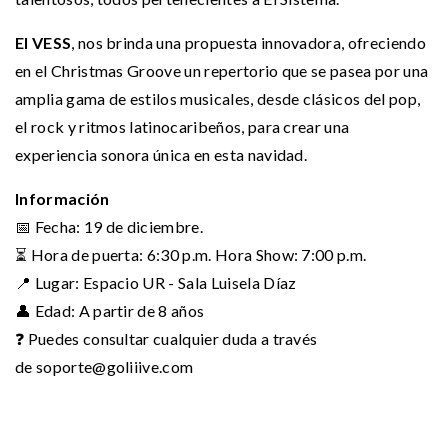
El VESS
, nos brinda una propuesta innovadora, ofreciendo
en el Christmas Groove un repertorio que se pasea por una
amplia gama de estilos musicales, desde clásicos del pop,
el rock y ritmos latinocaribeños, para crear una
experiencia sonora única en esta navidad.
Información
📅 Fecha: 19 de diciembre.
⏳ Hora de puerta: 6:30 p.m. Hora Show: 7:00 p.m.
📍 Lugar: Espacio UR - Sala Luisela Díaz
👤 Edad: A partir de 8 años
❓ Puedes consultar cualquier duda a través
de
soporte@goliiive.com