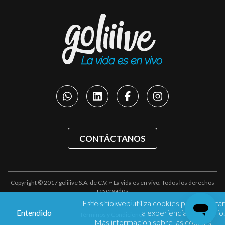
CONTÁCTANOS
Copyright © 2017 goliiive S.A. de C.V. ~ La vida es en vivo. Todos los derechos
reservados
Este sitio web utiliza cookies para mejorar
Políticas de privacidad
Entendido
la experiencia de usuario.
Términos y Condiciones
Más información sobre las cookies.