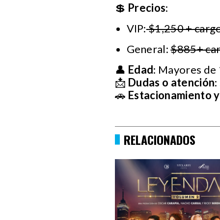
💲
Precios
:
VIP:
$1,250 + cargo
General:
$885+ car
👤
Edad
: Mayores de
📩
Dudas o atención
:
🚗
Estacionamiento y
RELACIONADOS