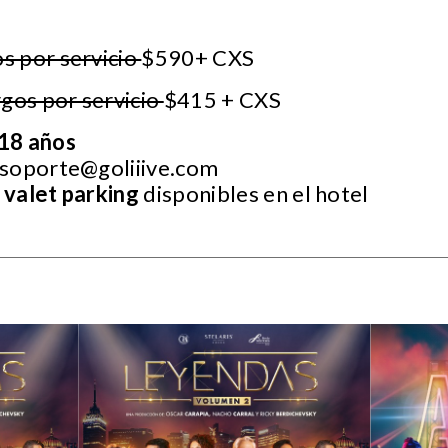
s por servicio
$590+ CXS
gos por servicio
$415 + CXS
18 años
soporte@goliiive.com
 valet parking
disponibles en el hotel