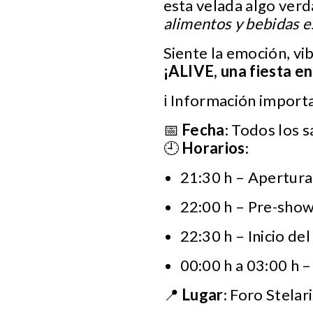
esta velada algo ver
alimentos y bebidas es
Siente la emoción, vib
¡ALIVE, una fiesta en
ℹ️ Información import
📅
Fecha
: Todos los 
🕘
Horarios
:
21:30 h – Apertura
22:00 h – Pre-sho
22:30 h – Inicio de
00:00 h a 03:00 h –
📍
Lugar
: Foro Stela