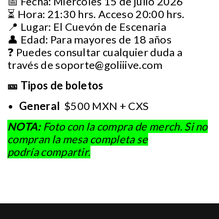
📅 Fecha: Miércoles 15 de julio 2026
⏳ Hora: 21:30 hrs. Acceso 20:00 hrs.
📍 Lugar: El Cuevón de Escenaria
👤 Edad: Para mayores de 18 años
❓ Puedes consultar cualquier duda a
través de
soporte@goliiive.com
🎫 Tipos de boletos
General
$500 MXN + CXS
NOTA:
Foto con la compra de merch. Si no
compran la mesa completa se
podría compartir.