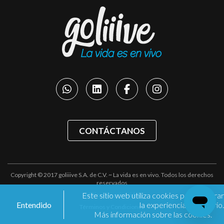
CONTÁCTANOS
Copyright © 2017 goliiive S.A. de C.V. ~ La vida es en vivo. Todos los derechos
reservados
Este sitio web utiliza cookies para mejorar
Políticas de privacidad
Entendido
la experiencia de usuario.
Términos y Condiciones
Más información sobre las cookies.