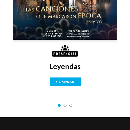
10%
Leyendas
COMPRAR