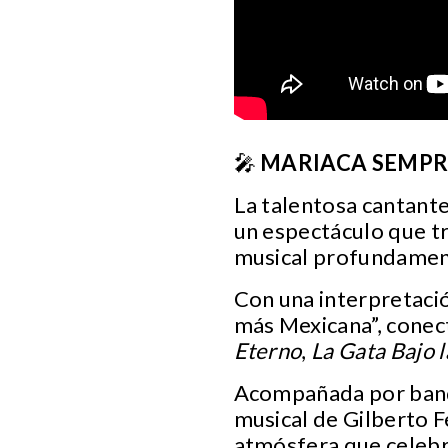
🎤
MARIACA SEMPR
La talentosa cantant
un espectáculo que tr
musical profundamen
Con una interpretació
más Mexicana”, conec
Eterno
,
La Gata Bajo l
Acompañada por banda 
musical de Gilberto F
atmósfera que celebr