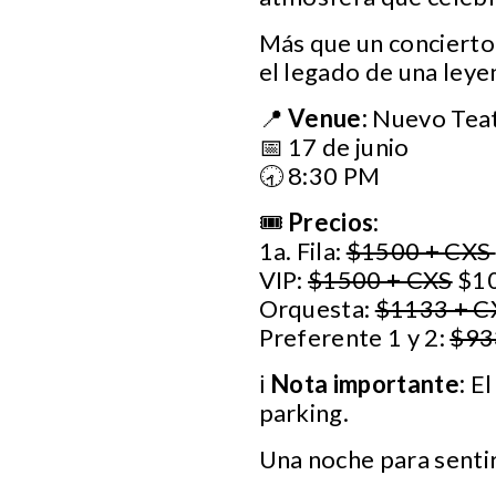
Más que un concierto,
el legado de una leye
📍
Venue:
Nuevo Teat
📅 17 de junio
🕣 8:30 PM
🎟️
Precios:
1a. Fila:
$1500 + CXS
VIP:
$1500 + CXS
$10
Orquesta:
$1133 + C
Preferente 1 y 2:
$93
ℹ️
Nota importante:
El
parking.
Una noche para sentir