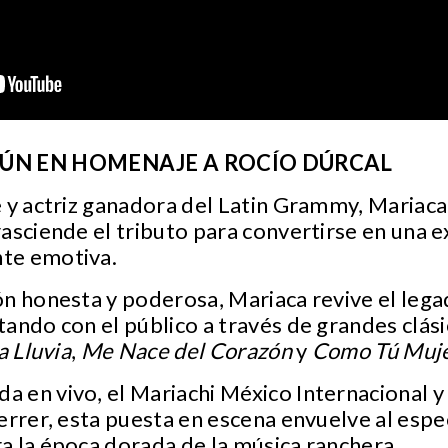
ÚN EN HOMENAJE A ROCÍO DÚRCAL
e y actriz ganadora del Latin Grammy, Mariac
asciende el tributo para convertirse en una ex
te emotiva.
n honesta y poderosa, Mariaca revive el lega
tando con el público a través de grandes clá
a Lluvia
,
Me Nace del Corazón
y
Como Tú Muj
en vivo, el Mariachi México Internacional y 
errer, esta puesta en escena envuelve al esp
a la época dorada de la música ranchera.