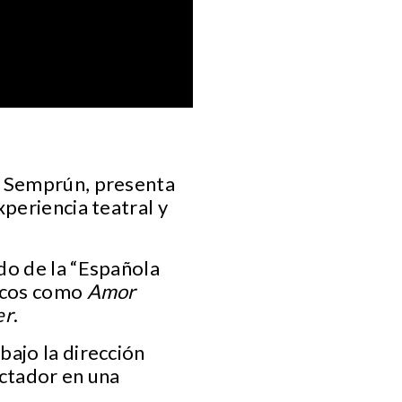
a Semprún, presenta
periencia teatral y
do de la “Española
sicos como
Amor
er
.
bajo la dirección
ectador en una