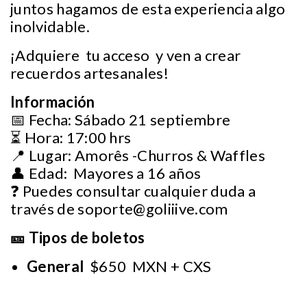
juntos hagamos de esta experiencia algo
inolvidable.
¡Adquiere tu acceso y ven a crear
recuerdos artesanales!
Información
📅 Fecha: Sábado 21 septiembre
⏳ Hora: 17:00 hrs
📍 Lugar: Amorês -Churros & Waffles
👤 Edad: Mayores a 16 años
❓ Puedes consultar cualquier duda a
través de
soporte@goliiive.com
🎫 Tipos de boletos
General
$650 MXN + CXS