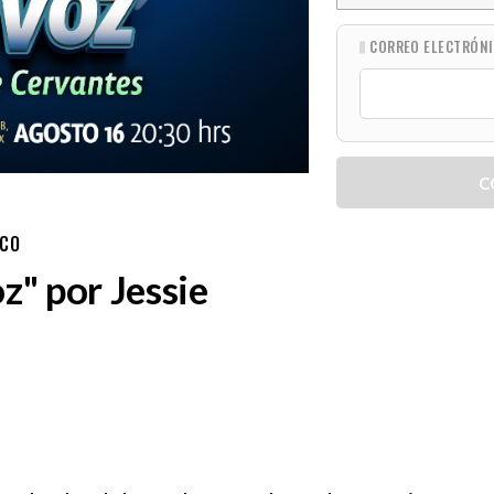
CORREO ELECTRÓN
C
ICO
z" por Jessie