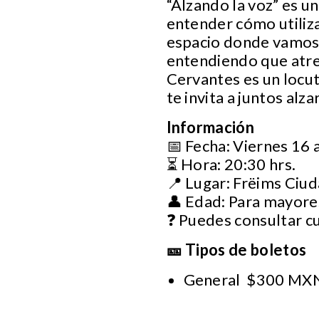
“Alzando la voz” es u
entender cómo utiliz
espacio donde vamos a
entendiendo que atreve
Cervantes es un locu
te invita a juntos alzar
Información
📅 Fecha: Viernes 16
⏳ Hora: 20:30 hrs.
📍 Lugar: Frëims Ciu
👤 Edad: Para mayore
❓ Puedes consultar c
🎫 Tipos de boletos
General $300 MX